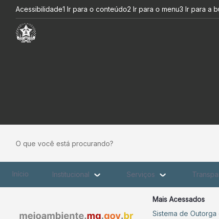
Repositório de Documentos -
Pular para o Conteúdo principal
Acessibilidade
1 Ir para o conteúdo
2 Ir para o menu
3 Ir para a 
O que você está procurando?
Início
Institucional
Serviços
Transpa
Mais Acessados