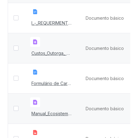
Documento básico
2
I_-_REQUERIMENTO_DE_PEDIDO_DE_VISTAS_CÓPIA_DE_DOCUMENTO_DE_PROCESSO_DE_OUTORGA.docx
Documento básico
3
Custos_Outorga_ 2025.pdf
Documento básico
3
Formulário de Caracterizaçãodo Empreendimento - FCE Água
Documento básico
2
Manual_Ecosistemas_e_CADUword_1.pdf