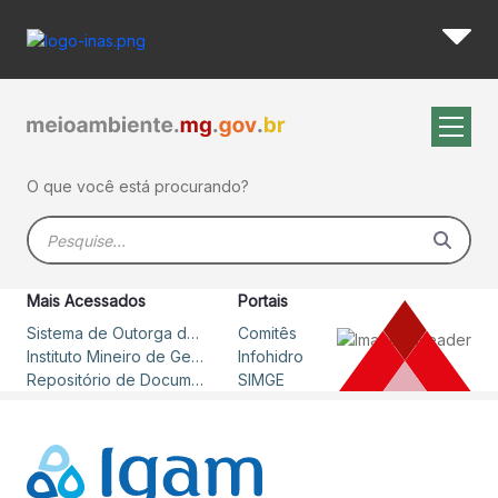
Sistema de Outorga de Direi
Pular para o Conteúdo principal
O que você está procurando?
Barra de busca
Mais Acessados
Portais
Sistema de Outorga de Direito de Uso de Recursos Hídricos – SOUT
Comitês
Instituto Mineiro de Gestão das Águas
Infohidro
Repositório de Documentos
SIMGE