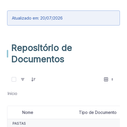
Atualizado em: 20/07/2026
Repositório de
Documentos
0 de 20 Itens selecionados
Início
Nome
Tipo de Documento
T
Seleção de item
PASTAS