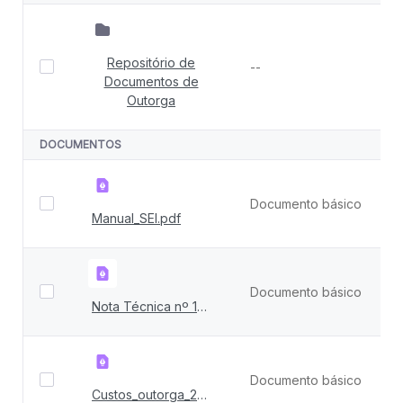
Repositório de
--
--
Documentos de
Outorga
DOCUMENTOS
Documento básico
1
Manual_SEI.pdf
Documento básico
1
Nota Técnica nº 12IGAMGERUR2025.pdf
Documento básico
7
Custos_outorga_2026_SIAM_SOUT.pdf