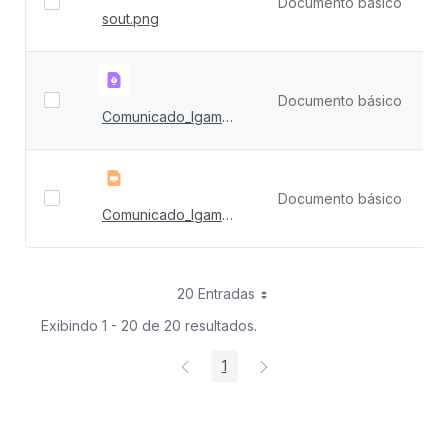
Documento básico
1
sout.png
Documento básico
1
Comunicado_Igam_01-24_VF_18-09.pdf
Documento básico
4
Comunicado_Igam_01-24_VF_04-09.pptx
20 Entradas
Exibindo 1 - 20 de 20 resultados.
1
Página