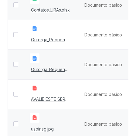
Documento básico
9
Contatos_URAs.xlsx
Documento básico
1
Outorga_Requerimento_Retificação_de_Outorga_Novo (1).docx
Documento básico
1
Outorga_Requerimento_Retificação_de_Outorga_Novo.docx
Documento básico
2
AVALIE ESTE SERVIÇO.png
Documento básico
1
usoinsg.jpg