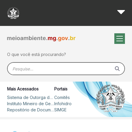
52ª Reunião Ordinária do Gr
Pular para o Conteúdo principal
O que você está procurando?
Barra de busca
Mais Acessados
Portais
Sistema de Outorga de Direito de Uso de Recursos Hídricos – SOUT
Comitês
Instituto Mineiro de Gestão das Águas
Infohidro
Repositório de Documentos
SIMGE