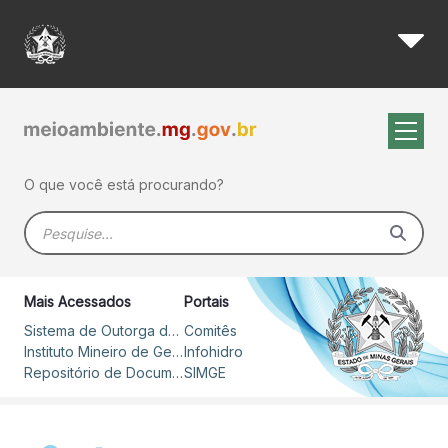
Aécio Neves libera R$ 259 mi
Pular para o Conteúdo principal
O que você está procurando?
Barra de busca
Mais Acessados
Portais
Sistema de Outorga de Direito de Uso de Recursos Hídricos – SOUT
Comitês
Instituto Mineiro de Gestão das Águas
Infohidro
Repositório de Documentos
SIMGE