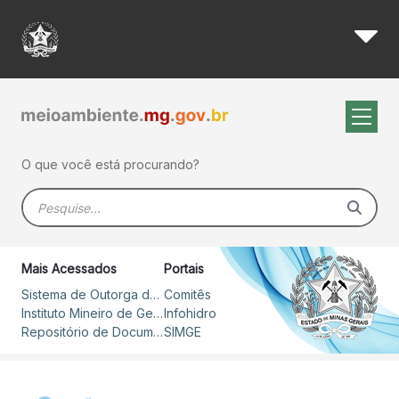
Bacia do Doce é representad
Pular para o Conteúdo principal
O que você está procurando?
Barra de busca
Mais Acessados
Portais
Sistema de Outorga de Direito de Uso de Recursos Hídricos – SOUT
Comitês
Instituto Mineiro de Gestão das Águas
Infohidro
Repositório de Documentos
SIMGE