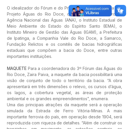
O idealizador do Fórum e do Programa Geração Futura é o
Projeto Águas do Rio Doce, que tem como parceiros a
Agência Nacional das Águas (ANA), o Instituto Estadual de
Meio Ambiente do Estado do Espírito Santo (IEMA), o
Instituto Mineiro de Gestão das Águas (IGAM), a Prefeitura
de Ipatinga, a Companhia Vale do Rio Doce, a Samarco,
Fundação Relictos e os comitês de bacias hidrográficas
estaduais que compõem a bacia do Doce, entre outras
importantes instituições.
MAQUETE
Para a coordenadora do 3º Fórum das Águas do
Rio Doce, Zaira Paiva, a maquete da bacia possibilitará uma
visão de conjunto de todo o território da bacia. “A obra
apresentará em três dimensões o relevo, os cursos d’água,
os lagos, a cobertura vegetal, as áreas de proteção
ambiental e os grandes empreendimentos”, enumera.
Uma das principais atrações da maquete será a operação
simulada da Estrada de Ferro Vitória-Minas. A mais
importante ferrovia do país, em operação desde 1904, será
reproduzida com riqueza de detalhes. “Além de construir os
trenzinhos em movimento, as estações centrais, os