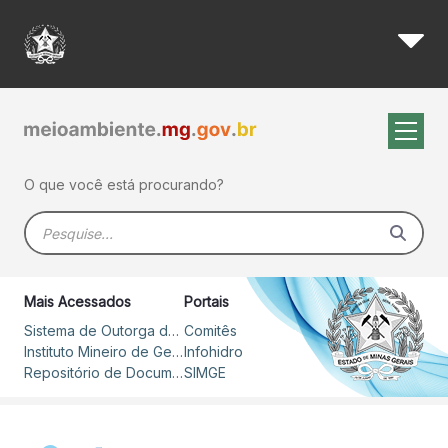
CBH-São Francisco - Igam
Pular para o Conteúdo principal
O que você está procurando?
Barra de busca
Mais Acessados
Portais
Sistema de Outorga de Direito de Uso de Recursos Hídricos – SOUT
Comitês
Instituto Mineiro de Gestão das Águas
Infohidro
Repositório de Documentos
SIMGE