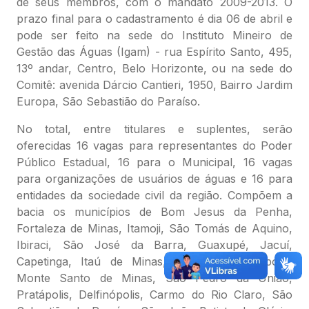
de seus membros, com o mandato 2009-2013. O
prazo final para o cadastramento é dia 06 de abril e
pode ser feito na sede do Instituto Mineiro de
Gestão das Águas (Igam) - rua Espírito Santo, 495,
13º andar, Centro, Belo Horizonte, ou na sede do
Comitê: avenida Dárcio Cantieri, 1950, Bairro Jardim
Europa, São Sebastião do Paraíso.
No total, entre titulares e suplentes, serão
oferecidas 16 vagas para representantes do Poder
Público Estadual, 16 para o Municipal, 16 vagas
para organizações de usuários de águas e 16 para
entidades da sociedade civil da região. Compõem a
bacia os municípios de Bom Jesus da Penha,
Fortaleza de Minas, Itamoji, São Tomás de Aquino,
Ibiraci, São José da Barra, Guaxupé, Jacuí,
Capetinga, Itaú de Minas, Claraval, Alpinópolis,
Monte Santo de Minas, São Pedro da União,
Pratápolis, Delfinópolis, Carmo do Rio Claro, São