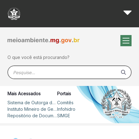
Comitê do médio rio Grande a
Pular para o Conteúdo principal
O que você está procurando?
Barra de busca
Mais Acessados
Portais
Sistema de Outorga de Direito de Uso de Recursos Hídricos – SOUT
Comitês
Instituto Mineiro de Gestão das Águas
Infohidro
Repositório de Documentos
SIMGE