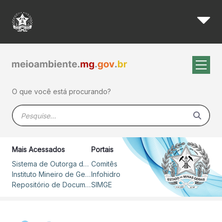
Conselho Estadual de Recurso
Pular para o Conteúdo principal
O que você está procurando?
Barra de busca
Mais Acessados
Portais
Sistema de Outorga de Direito de Uso de Recursos Hídricos – SOUT
Comitês
Instituto Mineiro de Gestão das Águas
Infohidro
Repositório de Documentos
SIMGE