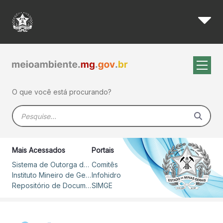
Conselho Estadual de Recurso
Pular para o Conteúdo principal
O que você está procurando?
Barra de busca
Mais Acessados
Portais
Sistema de Outorga de Direito de Uso de Recursos Hídricos – SOUT
Comitês
Instituto Mineiro de Gestão das Águas
Infohidro
Repositório de Documentos
SIMGE