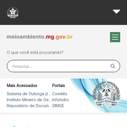
Convênios - Igam
Pular para o Conteúdo principal
O que você está procurando?
Barra de busca
Mais Acessados
Portais
Sistema de Outorga de Direito de Uso de Recursos Hídricos – SOUT
Comitês
Instituto Mineiro de Gestão das Águas
Infohidro
Repositório de Documentos
SIMGE