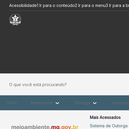
Diálogos com o Sisema discut
Pular para o Conteúdo principal
Acessibilidade
1 Ir para o conteúdo
2 Ir para o menu
3 Ir para a 
O que você está procurando?
Início
Institucional
Outorga
Serviço
Mais Acessados