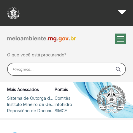
Editais - Igam
Pular para o Conteúdo principal
O que você está procurando?
Barra de busca
Mais Acessados
Portais
Sistema de Outorga de Direito de Uso de Recursos Hídricos – SOUT
Comitês
Instituto Mineiro de Gestão das Águas
Infohidro
Repositório de Documentos
SIMGE