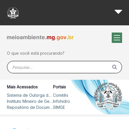
Edital do Fhidro prevê inves
Pular para o Conteúdo principal
O que você está procurando?
Barra de busca
Mais Acessados
Portais
Sistema de Outorga de Direito de Uso de Recursos Hídricos – SOUT
Comitês
Instituto Mineiro de Gestão das Águas
Infohidro
Repositório de Documentos
SIMGE