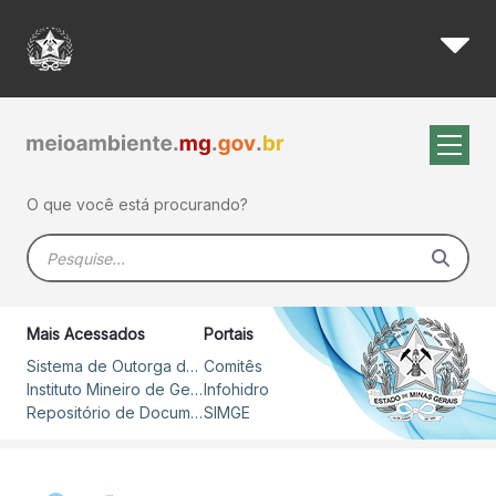
Edital do selo “Semad Recome
Pular para o Conteúdo principal
O que você está procurando?
Barra de busca
Mais Acessados
Portais
Sistema de Outorga de Direito de Uso de Recursos Hídricos – SOUT
Comitês
Instituto Mineiro de Gestão das Águas
Infohidro
Repositório de Documentos
SIMGE