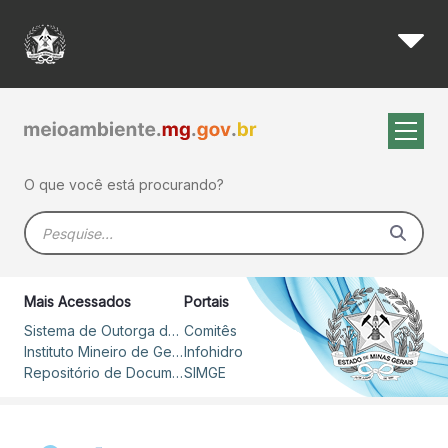
Edital para seleção de Agênc
Pular para o Conteúdo principal
O que você está procurando?
Barra de busca
Mais Acessados
Portais
Sistema de Outorga de Direito de Uso de Recursos Hídricos – SOUT
Comitês
Instituto Mineiro de Gestão das Águas
Infohidro
Repositório de Documentos
SIMGE