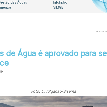
 Gestão das Águas
Infohidro
umentos
SIMGE
Acesse t
 de Água é aprovado para se
oce
39
Foto: Divulgação/Sisema