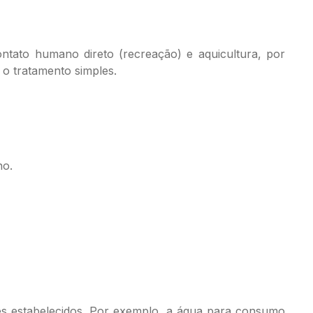
ntato humano direto (recreação) e aquicultura, por
o tratamento simples.
no.
ões estabelecidos. Por exemplo, a água para consumo