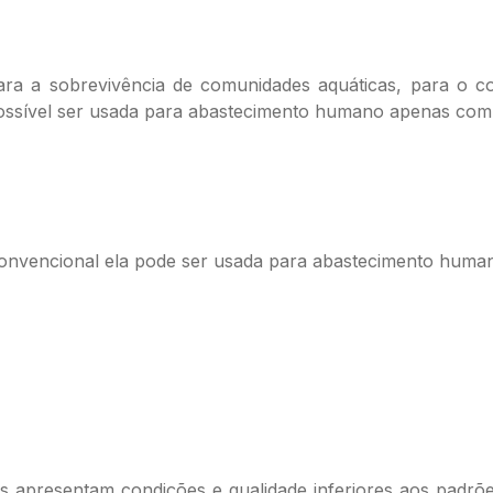
ara a sobrevivência de comunidades aquáticas, para o co
possível ser usada para abastecimento humano apenas com 
convencional ela pode ser usada para abastecimento huma
es apresentam condições e qualidade inferiores aos padr