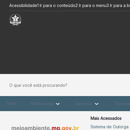
Enquadramento dos Corpos de
Pular para o Conteúdo principal
Acessibilidade
1 Ir para o conteúdo
2 Ir para o menu
3 Ir para a 
O que você está procurando?
Início
Institucional
Serviços
Transpa
Mais Acessados