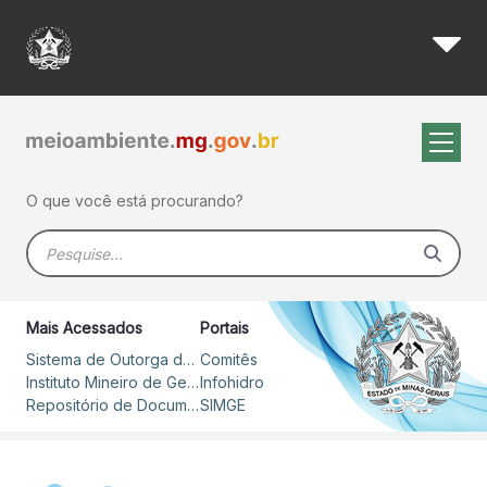
Estudos do Igam detalham qua
Pular para o Conteúdo principal
O que você está procurando?
Barra de busca
Mais Acessados
Portais
Sistema de Outorga de Direito de Uso de Recursos Hídricos – SOUT
Comitês
Instituto Mineiro de Gestão das Águas
Infohidro
Repositório de Documentos
SIMGE