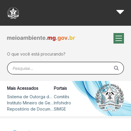
Expedição pelo Velhas debat
Pular para o Conteúdo principal
O que você está procurando?
Barra de busca
Mais Acessados
Portais
Sistema de Outorga de Direito de Uso de Recursos Hídricos – SOUT
Comitês
Instituto Mineiro de Gestão das Águas
Infohidro
Repositório de Documentos
SIMGE