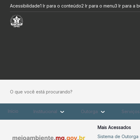
Holanda e Brasil discutem co
Pular para o Conteúdo principal
Acessibilidade
1 Ir para o conteúdo
2 Ir para o menu
3 Ir para a 
O que você está procurando?
Início
Institucional
Outorga
Serviço
Mais Acessados