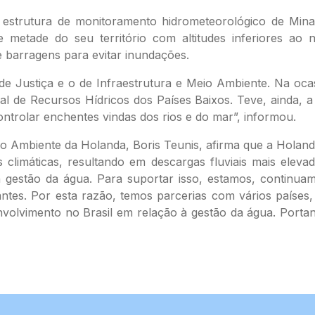
 estrutura de monitoramento hidrometeorológico de Min
 metade do seu território com altitudes inferiores ao
 barragens para evitar inundações.
rio de Justiça e o de Infraestrutura e Meio Ambiente. Na 
al de Recursos Hídricos dos Países Baixos. Teve, ainda, a
ontrolar enchentes vindas dos rios e do mar”, informou.
eio Ambiente da Holanda, Boris Teunis, afirma que a Hola
limáticas, resultando em descargas fluviais mais elev
 gestão da água. Para suportar isso, estamos, continuam
tes. Por esta razão, temos parcerias com vários países
olvimento no Brasil em relação à gestão da água. Portan