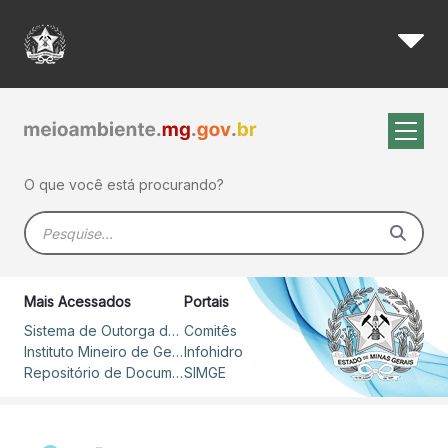
Igam apresenta dados de gest
Pular para o Conteúdo principal
O que você está procurando?
Barra de busca
Mais Acessados
Portais
Sistema de Outorga de Direito de Uso de Recursos Hídricos – SOUT
Comitês
Instituto Mineiro de Gestão das Águas
Infohidro
Repositório de Documentos
SIMGE