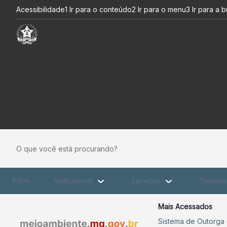
Igam declara escassez hídric
Pular para o Conteúdo principal
Acessibilidade
1 Ir para o conteúdo
2 Ir para o menu
3 Ir para a 
O que você está procurando?
Início
Institucional
Serviços
Transpa
Mais Acessados