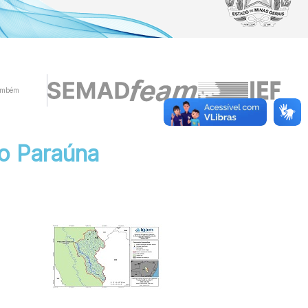
ambém
io Paraúna