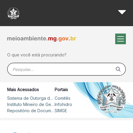
Igam orienta sobre consumo 
Pular para o Conteúdo principal
O que você está procurando?
Barra de busca
Mais Acessados
Portais
Sistema de Outorga de Direito de Uso de Recursos Hídricos – SOUT
Comitês
Instituto Mineiro de Gestão das Águas
Infohidro
Repositório de Documentos
SIMGE