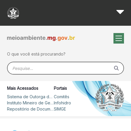
Igam realiza reuniões da Cam
Pular para o Conteúdo principal
O que você está procurando?
Barra de busca
Mais Acessados
Portais
Sistema de Outorga de Direito de Uso de Recursos Hídricos – SOUT
Comitês
Instituto Mineiro de Gestão das Águas
Infohidro
Repositório de Documentos
SIMGE