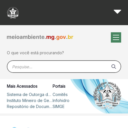
MG e ES assinam acordo para
Pular para o Conteúdo principal
O que você está procurando?
Barra de busca
Mais Acessados
Portais
Sistema de Outorga de Direito de Uso de Recursos Hídricos – SOUT
Comitês
Instituto Mineiro de Gestão das Águas
Infohidro
Repositório de Documentos
SIMGE