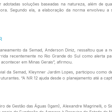
adotadas soluções baseadas na natureza, além de qualif
sora. Segundo ela, a elaboração da norma envolveu a s
R
 Saneamento da Semad, Anderson Diniz, ressaltou que a
ocorrida recentemente no Rio Grande do Sul como alerta p
 acontecer em Minas Gerais”, afirmou.
ial da Semad, Kleynner Jardim Lopes, participou como d
ruturantes. “A NR 12 ajuda desde o planejamento até a capt
eiro de Gestão das Águas (Igam), Alexandre Magrinelli, o S
 apoio da Fundação de Amparo à Pesquisa do Estado de Mi