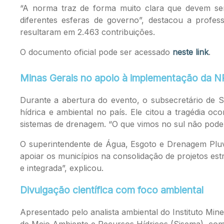
“A norma traz de forma muito clara que devem ser 
diferentes esferas de governo”, destacou a profes
resultaram em 2.463 contribuições.
O documento oficial pode ser acessado
neste link
.
Minas Gerais no apoio à implementação da N
Durante a abertura do evento, o subsecretário de
hídrica e ambiental no país. Ele citou a tragédia 
sistemas de drenagem. “O que vimos no sul não pode
O superintendente de Água, Esgoto e Drenagem Pluv
apoiar os municípios na consolidação de projetos est
e integrada”, explicou.
Divulgação científica com foco ambiental
Apresentado pelo analista ambiental do Instituto Min
de Meio Ambiente e Recursos Hídricos (Sisema), com