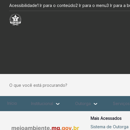
Norma de referência da ANA 
Pular para o Conteúdo principal
Acessibilidade
1 Ir para o conteúdo
2 Ir para o menu
3 Ir para a 
O que você está procurando?
Início
Institucional
Outorga
Serviço
Mais Acessados