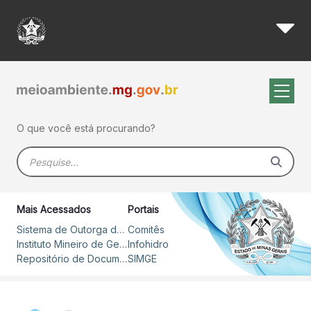
Novos integrantes de Comitês
Pular para o Conteúdo principal
O que você está procurando?
Barra de busca
Mais Acessados
Portais
Sistema de Outorga de Direito de Uso de Recursos Hídricos – SOUT
Comitês
Instituto Mineiro de Gestão das Águas
Infohidro
Repositório de Documentos
SIMGE