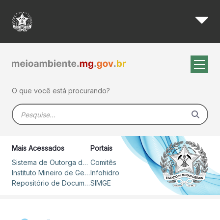
Plano traça ações estratégic
Pular para o Conteúdo principal
O que você está procurando?
Barra de busca
Mais Acessados
Portais
Sistema de Outorga de Direito de Uso de Recursos Hídricos – SOUT
Comitês
Instituto Mineiro de Gestão das Águas
Infohidro
Repositório de Documentos
SIMGE