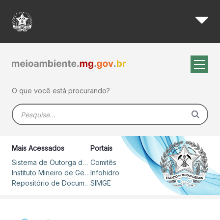
Regularização de débito - Ig
Pular para o Conteúdo principal
O que você está procurando?
Barra de busca
Mais Acessados
Portais
Sistema de Outorga de Direito de Uso de Recursos Hídricos – SOUT
Comitês
Instituto Mineiro de Gestão das Águas
Infohidro
Repositório de Documentos
SIMGE