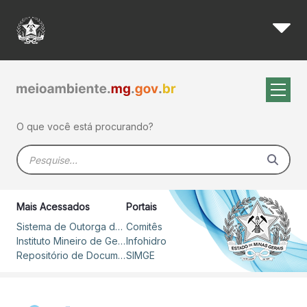
Reuniões de março do Copam
Pular para o Conteúdo principal
O que você está procurando?
Barra de busca
Mais Acessados
Portais
Sistema de Outorga de Direito de Uso de Recursos Hídricos – SOUT
Comitês
Instituto Mineiro de Gestão das Águas
Infohidro
Repositório de Documentos
SIMGE