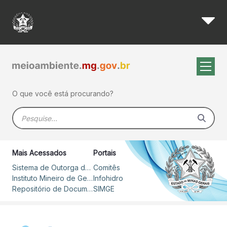
Secretário apresenta balanço
Pular para o Conteúdo principal
O que você está procurando?
Barra de busca
Mais Acessados
Portais
Sistema de Outorga de Direito de Uso de Recursos Hídricos – SOUT
Comitês
Instituto Mineiro de Gestão das Águas
Infohidro
Repositório de Documentos
SIMGE