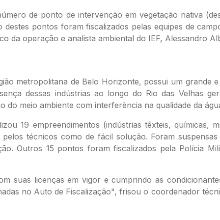
úmero de ponto de intervenção em vegetação nativa (de
ço destes pontos foram fiscalizados pelas equipes de cam
ico da operação e analista ambiental do IEF, Alessandro Al
ião metropolitana de Belo Horizonte, possui um grande e 
 presença dessas indústrias ao longo do Rio das Velhas 
ão do meio ambiente com interferência na qualidade da águ
izou 19 empreendimentos (indústrias têxteis, químicas, mi
s pelos técnicos como de fácil solução. Foram suspensa
ão. Outros 15 pontos foram fiscalizados pela Polícia Mil
om suas licenças em vigor e cumprindo as condicionante
nadas no Auto de Fiscalização", frisou o coordenador técni