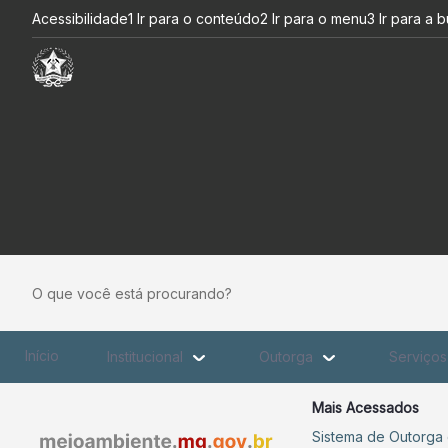
Sisema divulga balanço da Op
Pular para o Conteúdo principal
Acessibilidade
1 Ir para o conteúdo
2 Ir para o menu
3 Ir para a 
O que você está procurando?
Início
Institucional
Outorga
Serviço
Mais Acessados