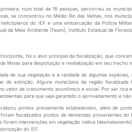
A primeira, num total de 18 pessoas, percorreu os municíp
soas, se concentrou no Médio Rio das Velhas, nos municí
helicópteros do IEF e uma embarcação da Polícia Militar
l de Meio Ambiente (Feam), Instituto Estadual de Florestas
o Horizonte, foi o alvo principal da fiscalização, que con
de Minas para despoluição e revitalização em seu trecho m
idade de sua vegetação e a raridade de algumas espécies
as de extinção. Alguns municípios da região fiscalizad
vetor de crescimento econômico e social. Por ser rica em
mbientais para que seja garantido o aproveitamento e nã
scalizou pontos previamente estabelecidos, além de pon
, foram fiscalizados pontos de demandas provenientes do
as foram intervenções em vegetação nativa (desmatamento
orização do IEF.