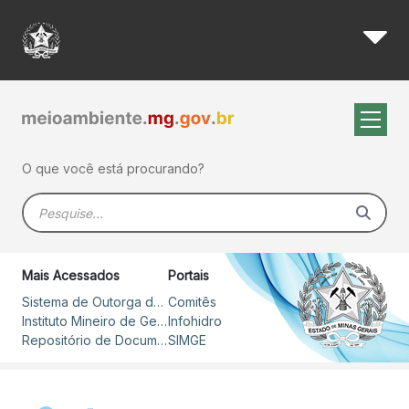
Sisema mantem serviços func
Pular para o Conteúdo principal
O que você está procurando?
Barra de busca
Mais Acessados
Portais
Sistema de Outorga de Direito de Uso de Recursos Hídricos – SOUT
Comitês
Instituto Mineiro de Gestão das Águas
Infohidro
Repositório de Documentos
SIMGE