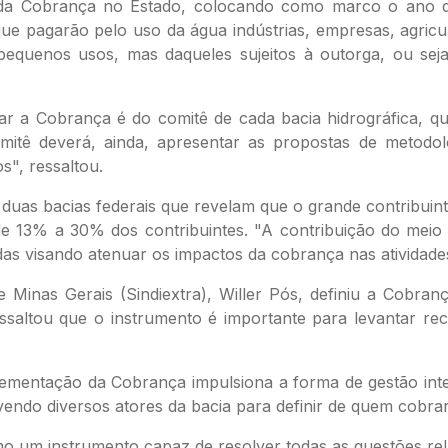
da Cobrança no Estado, colocando como marco o ano de 
que pagarão pelo uso da água indústrias, empresas, agri
equenos usos, mas daqueles sujeitos à outorga, ou sej
tar a Cobrança é do comitê de cada bacia hidrográfica, que
itê deverá, ainda, apresentar as propostas de metodo
s", ressaltou.
duas bacias federais que revelam que o grande contribui
e 13% a 30% dos contribuintes. "A contribuição do meio 
s visando atenuar os impactos da cobrança nas atividades 
e Minas Gerais (Sindiextra), Willer Pós, definiu a Cobra
ssaltou que o instrumento é importante para levantar r
mplementação da Cobrança impulsiona a forma de gestão in
endo diversos atores da bacia para definir de quem cobrar
o um instrumento capaz de resolver todas as questões rel