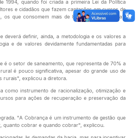
1994, quando foi criada a primeira Lei da Política
cultores e cidadãos que fazem captações em cursos de
a, os que consomem mais de 86.400 litros por dia",
 deverá definir, ainda, a metodologia e os valores a
logia e de valores devidamente fundamentadas para
nte é o setor de saneamento, que representa de 70% a
rural é pouco significativa, apesar do grande uso de
rurais", explicou a diretora.
nça como instrumento de racionalização, otimização e
ecursos para ações de recuperação e preservação da
tegrada. "A Cobrança é um instrumento de gestão que
, quanto cobrar e quando cobrar", explicou.
acionadas às demandas da bacia, mas para incentivar