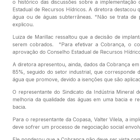
o histórico das discussões sobre a implementação 
Estadual de Recursos Hídricos. A diretora destacou 
água ou de águas subterrâneas. "Não se trata de p
explicou.
Luiza de Marillac ressaltou que a decisão de implan
serem cobrados. "Para efetivar a Cobrança, o com
aprovação do Conselho Estadual de Recursos Hídrico
A diretora apresentou, ainda, dados da Cobrança em 
85%, seguido do setor industrial, que corresponde d
água que promove, devido a isenções que são aplicada
O representante do Sindicato da Indústria Mineral d
melhoria da qualidade das águas em uma bacia e re
bacia.
Para o representante da Copasa, Valter Vilela, a i
deve sofrer um processo de negociação social envolv
Ele ponderou que a Cobrança não deve ser vista com