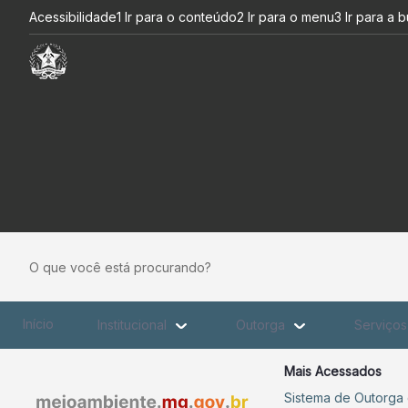
Sociedade mineira discute co
Pular para o Conteúdo principal
Acessibilidade
1 Ir para o conteúdo
2 Ir para o menu
3 Ir para a 
O que você está procurando?
Início
Institucional
Outorga
Serviço
Mais Acessados