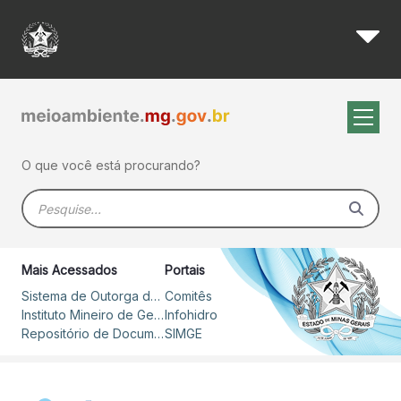
Igam leva discussão sobre a 
Pular para o Conteúdo principal
O que você está procurando?
Barra de busca
Mais Acessados
Portais
Sistema de Outorga de Direito de Uso de Recursos Hídricos – SOUT
Comitês
Instituto Mineiro de Gestão das Águas
Infohidro
Repositório de Documentos
SIMGE