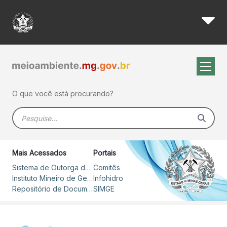
Instituto Mineiro de Gestão 
Pular para o Conteúdo principal
O que você está procurando?
Barra de busca
Mais Acessados
Portais
Sistema de Outorga de Direito de Uso de Recursos Hídricos – SOUT
Comitês
Instituto Mineiro de Gestão das Águas
Infohidro
Repositório de Documentos
SIMGE