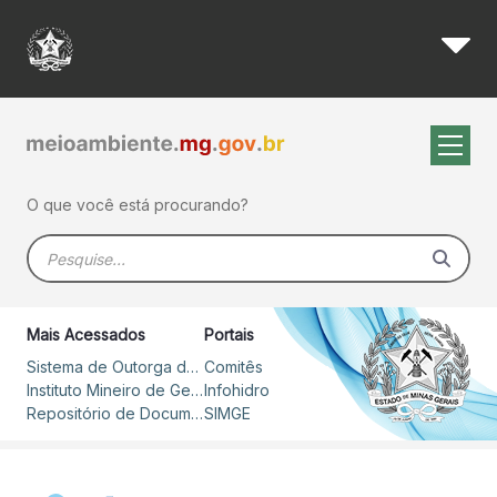
4ª Reunião Ordinária do Gru
Pular para o Conteúdo principal
O que você está procurando?
Barra de busca
Mais Acessados
Portais
Sistema de Outorga de Direito de Uso de Recursos Hídricos – SOUT
Comitês
Instituto Mineiro de Gestão das Águas
Infohidro
Repositório de Documentos
SIMGE