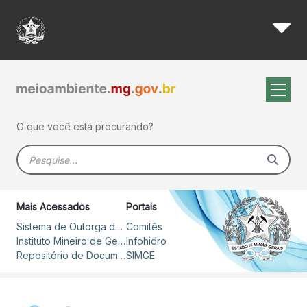
Plano Mineiro de Segurança Hí
Pular para o Conteúdo principal
O que você está procurando?
Barra de busca
Mais Acessados
Portais
Sistema de Outorga de Direito de Uso de Recursos Hídricos – SOUT
Comitês
Instituto Mineiro de Gestão das Águas
Infohidro
Repositório de Documentos
SIMGE