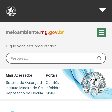
38ª Reunião Ordinária do Gr
Pular para o Conteúdo principal
O que você está procurando?
Barra de busca
Mais Acessados
Portais
Sistema de Outorga de Direito de Uso de Recursos Hídricos – SOUT
Comitês
Instituto Mineiro de Gestão das Águas
Infohidro
Repositório de Documentos
SIMGE