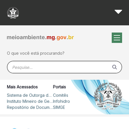
Em operação há um ano, siste
Pular para o Conteúdo principal
O que você está procurando?
Barra de busca
Mais Acessados
Portais
Sistema de Outorga de Direito de Uso de Recursos Hídricos – SOUT
Comitês
Instituto Mineiro de Gestão das Águas
Infohidro
Repositório de Documentos
SIMGE