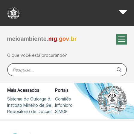
Igam assina contrato para el
Pular para o Conteúdo principal
O que você está procurando?
Barra de busca
Mais Acessados
Portais
Sistema de Outorga de Direito de Uso de Recursos Hídricos – SOUT
Comitês
Instituto Mineiro de Gestão das Águas
Infohidro
Repositório de Documentos
SIMGE