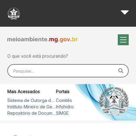
Igam recebe prêmio Top of Qu
Pular para o Conteúdo principal
O que você está procurando?
Barra de busca
Mais Acessados
Portais
Sistema de Outorga de Direito de Uso de Recursos Hídricos – SOUT
Comitês
Instituto Mineiro de Gestão das Águas
Infohidro
Repositório de Documentos
SIMGE