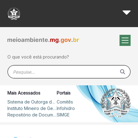
Índice de Qualidade das Água
Pular para o Conteúdo principal
O que você está procurando?
Barra de busca
Mais Acessados
Portais
Sistema de Outorga de Direito de Uso de Recursos Hídricos – SOUT
Comitês
Instituto Mineiro de Gestão das Águas
Infohidro
Repositório de Documentos
SIMGE