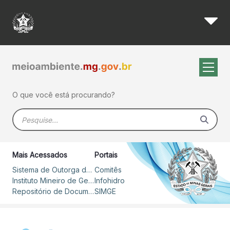
Lista de Conselheiros - CBH 
Pular para o Conteúdo principal
O que você está procurando?
Barra de busca
Mais Acessados
Portais
Sistema de Outorga de Direito de Uso de Recursos Hídricos – SOUT
Comitês
Instituto Mineiro de Gestão das Águas
Infohidro
Repositório de Documentos
SIMGE