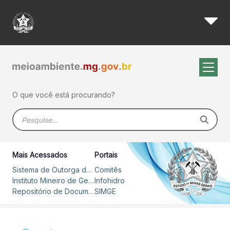
Minas Gerais consolida prot
Pular para o Conteúdo principal
O que você está procurando?
Barra de busca
Mais Acessados
Portais
Sistema de Outorga de Direito de Uso de Recursos Hídricos – SOUT
Comitês
Instituto Mineiro de Gestão das Águas
Infohidro
Repositório de Documentos
SIMGE