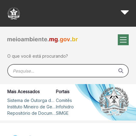
Pauta da 1ª Reunião CTCG - 
Pular para o Conteúdo principal
O que você está procurando?
Barra de busca
Mais Acessados
Portais
Sistema de Outorga de Direito de Uso de Recursos Hídricos – SOUT
Comitês
Instituto Mineiro de Gestão das Águas
Infohidro
Repositório de Documentos
SIMGE