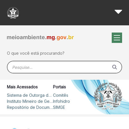
Pauta da 62ª Reunião Ordinár
Pular para o Conteúdo principal
O que você está procurando?
Barra de busca
Mais Acessados
Portais
Sistema de Outorga de Direito de Uso de Recursos Hídricos – SOUT
Comitês
Instituto Mineiro de Gestão das Águas
Infohidro
Repositório de Documentos
SIMGE