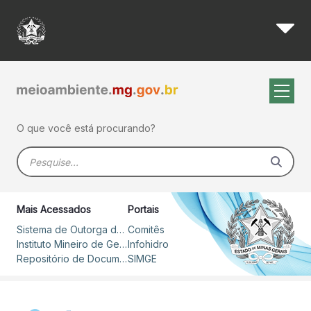
Simge trabalha há dez anos 
Pular para o Conteúdo principal
O que você está procurando?
Barra de busca
Mais Acessados
Portais
Sistema de Outorga de Direito de Uso de Recursos Hídricos – SOUT
Comitês
Instituto Mineiro de Gestão das Águas
Infohidro
Repositório de Documentos
SIMGE