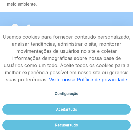
meio ambiente.
Usamos cookies para fornecer conteúdo personalizado,
analisar tendências, administrar o site, monitorar
movimentações de usuários no site e coletar
informações demográficas sobre nossa base de
usuários como um todo. Aceite todos os cookies para a
melhor experiência possível em nosso site ou gerencie
suas preferências.
Visite nossa Política de privacidade
Configuração
Rodovia João Paulo II, 4143, Bairro Serra Verde - CEP
Aceitar tudo
31630-900
Aspectos legais e responsabilidades - Política de
Recusar tudo
Privacidade