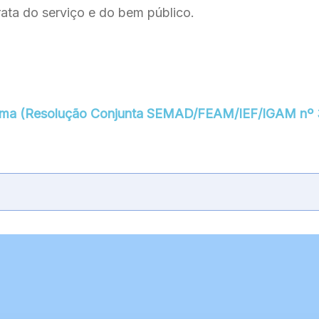
ta do serviço e do bem público.
isema (Resolução Conjunta SEMAD/FEAM/IEF/IGAM nº