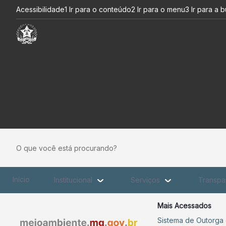
Ética Pública - Igam
Pular para o Conteúdo principal
Acessibilidade
1 Ir para o conteúdo
2 Ir para o menu
3 Ir para a 
O que você está procurando?
Início
Institucional
Serviços
Transpa
Mais Acessados