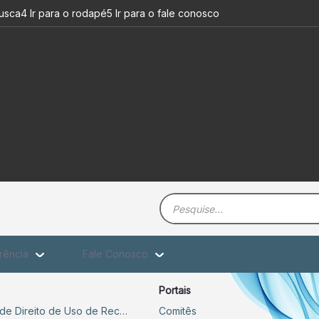
busca
4 Ir para o rodapé
5 Ir para o fale conosco
Barra de busca
rência
Fale Conosco
Portais
Sistema de Outorga de Direito de Uso de Recursos Hídricos – SOUT
Comitês